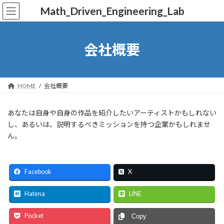
コ
ナ
Math_Driven_Engineering_Lab
ン
ビ
テ
ゲ
ン
ー
ツ
シ
会社概要
へ
ョ
ス
ン
キ
に
ッ
移
HOME
会社概要
プ
動
あなたは自身や自身の作品を紹介したいアーティストかもしれない
し、あるいは、説明するべきミッションを持つ企業かもしれませ
ん。
Facebook
X
Hatena
LINE
Pocket
Copy